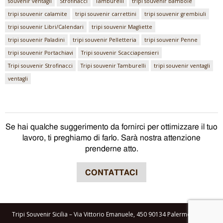
souvenir ventagli
Strofinacci
Tamburelli
tripi souvenir bambole
tripi souvenir calamite
tripi souvenir carrettini
tripi souvenir grembiuli
tripi souvenir Libri/Calendari
tripi souvenir Magliette
tripi souvenir Paladini
tripi souvenir Pelletteria
tripi souvenir Penne
tripi souvenir Portachiavi
Tripi souvenir Scacciapensieri
Tripi souvenir Strofinacci
Tripi souvenir Tamburelli
tripi souvenir ventagli
ventagli
Se hai qualche suggerimento da fornirci per ottimizzare il tuo
lavoro, ti preghiamo di farlo. Sarà nostra attenzione
prenderne atto.
CONTATTACI
Tripi Souvenir Sicilia – Via Vittorio Emanuele, 450 90134 Palermo – P.IVA