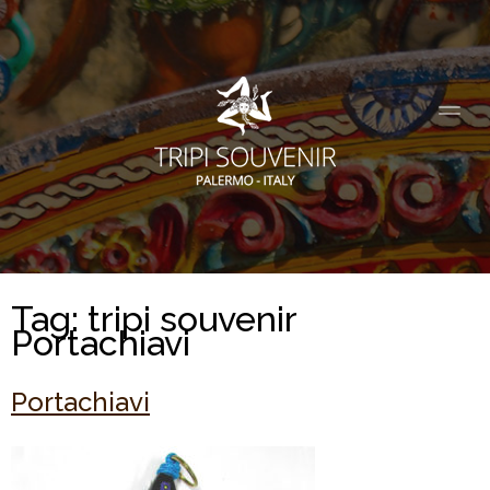
Tag:
tripi souvenir
Portachiavi
Portachiavi