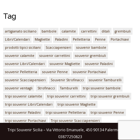
Tag
artigianato siciliano
bambole
calamite
carrettini
ditali
grembiuli
Libri/Calendari
Magliette
Paladini
Pelletteria
Penne
Portachiavi
prodotti tipici siciliani
Scacciapensieri
souvenir bambole
souvenir calamite
souvenir carrettini
souvenir grembiuli
souvenir Libri/Calendari
souvenir Magliette
souvenir Paladini
souvenir Pelletteria
souvenir Penne
souvenir Portachiavi
souvenir Scacciapensieri
Souvenir Strofinacci
souvenir Tamburelli
souvenir ventagli
Strofinacci
Tamburelli
tripi souvenir bambole
tripi souvenir calamite
tripi souvenir carrettini
tripi souvenir grembiuli
tripi souvenir Libri/Calendari
tripi souvenir Magliette
tripi souvenir Paladini
tripi souvenir Pelletteria
tripi souvenir Penne
tripi souvenir Portachiavi
Tripi souvenir Scacciapensieri
Tripi souvenir Strofinacci
Tripi souvenir Tamburelli
tripi souvenir ventagli
Tripi Souvenir Sicilia – Via Vittorio Emanuele, 450 90134 Palermo – P.IVA
03877250823
ventagli