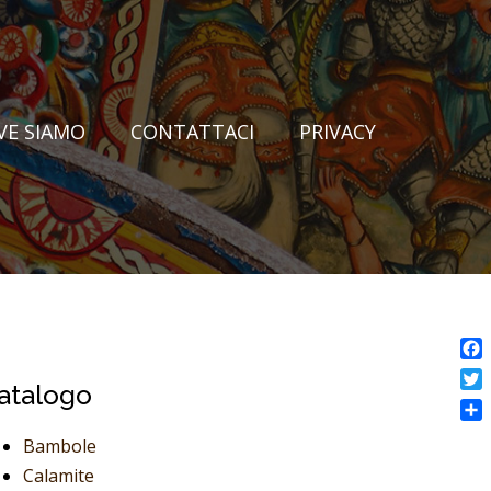
VE SIAMO
CONTATTACI
PRIVACY
Fac
atalogo
Twi
Con
Bambole
Calamite